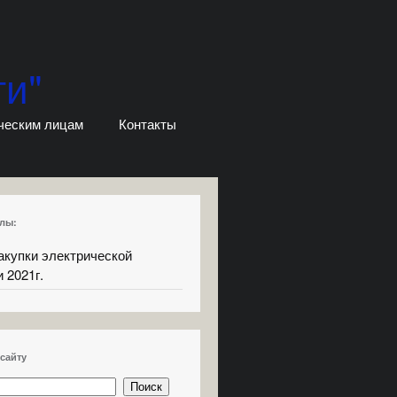
ти"
ческим лицам
Контакты
лы:
акупки электрической
 2021г.
сайту